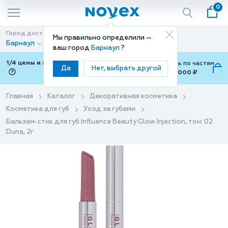
0
Город доставки
Способ доставки
Мы правильно определили —
Барнаул
Доставка
ваш город
Барнаул
?
1/4 цены и покупки ваши с Подели
Можно оплатить по частям
Да
Нет, выбрать другой
от 700 ₽ до 15,000 ₽
ⓘ
Главная
Каталог
Декоративная косметика
Косметика для губ
Уход за губами
Бальзам-стик для губ Influence Beauty Glow Injection, тон: 02
Duna, 2г