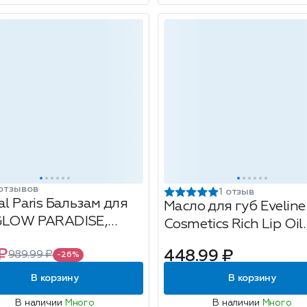
отзывов
1 отзыв
al Paris Бальзам для
Масло для губ Eveline
GLOW PARADISE,
Cosmetics Rich Lip Oil
нок 193, розовый
Манго, 4.5 мл
₽
448.99 ₽
989.99 ₽
аж
-26%
В корзину
В корзину
В наличии
Много
В наличии
Много