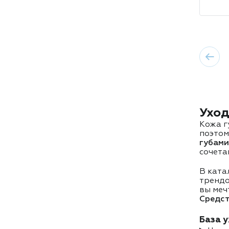
Уход
Кожа г
поэтом
губами
сочета
В ката
трендо
вы меч
Средст
База 