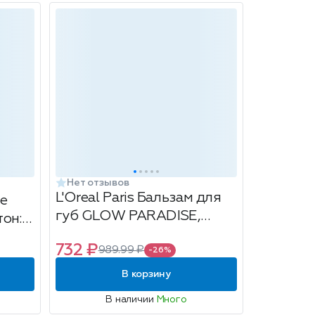
Нет отзывов
L'Oreal Paris Бальзам для
ne
губ GLOW PARADISE,
тон:
оттенок 112, пастель
732 ₽
989.99 ₽
-26%
В корзину
В наличии
Много