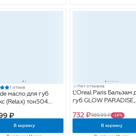
Нет отзывов
1 отзыв
L'Oreal Paris Бальзам 
ade масло для губ
губ GLOW PARADISE,
кс (Relax) тон504
оттенок 191, обнажен
мель
732 ₽
99 ₽
989.99 ₽
рай
-26%
В корзину
В корзину