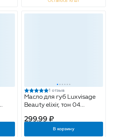
Осталось 16 шт
1 отзыв
Масло для губ Luxvisage
Beauty elixir, тон 04
ый,
вишневый эликсир, 5.5 мл
299.99 ₽
В корзину