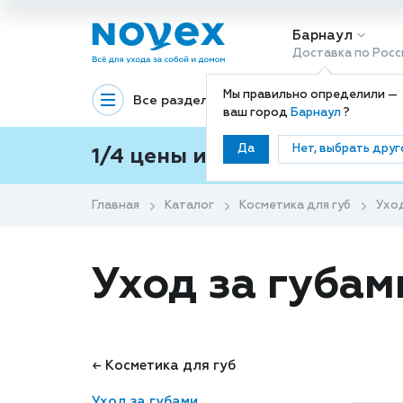
Барнаул
Доставка по Росс
Мы правильно определили —
Все разделы
Декоративная космети
ваш город
Барнаул
?
Да
Нет, выбрать друг
1/4 цены и покупки ваши с
Главная
Каталог
Косметика для губ
Уход
Уход за губам
← Косметика для губ
Уход за губами