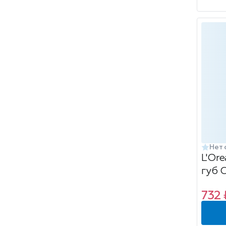
Нет 
L'Ore
губ 
отте
732 