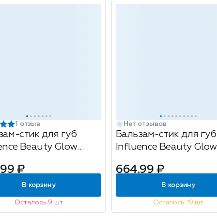
1 отзыв
Нет отзывов
зам-стик для губ
Бальзам-стик для губ
uence Beauty Glow
Influence Beauty Glow
tion, тон: 02 Duna, 2г
Injection, тон: 06 Synth
.99 ₽
664.99 ₽
2г
В корзину
В корзину
Осталось 9 шт
Осталось 19 шт