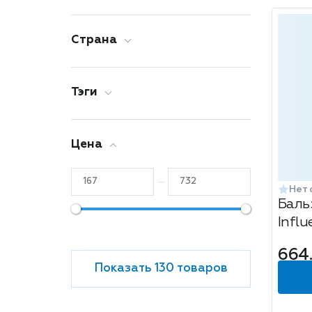
Страна
Тэги
Цена
Нет 
Баль
Infl
Injec
664
2г
Показать 130 товаров