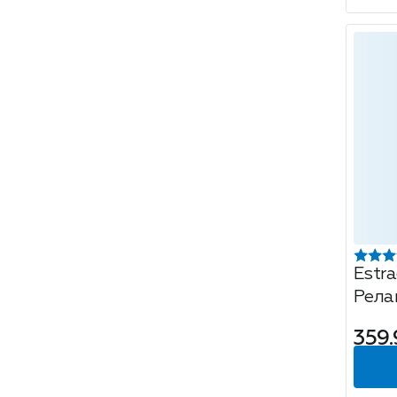
Estr
Рела
кара
359.