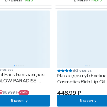
В наличии
Много
В наличии
Много
отзывов
2 отзыва
al Paris Бальзам для
Масло для губ Eveline
GLOW PARADISE,
Cosmetics Rich Lip Oil
нок 906, розовый
Кокос, цвет: прозрачн
₽
448.99 ₽
989.99 ₽
-26%
объем: 4.5мл
В корзину
В корзину