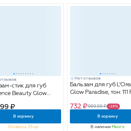
Нет отзывов
отзывов
Бальзам для губ L'Ore
зам-стик для губ
Glow Paradise, тон: 111 
uence Beauty Glow
Wonderland, 4.8мл
tion, тон: 01 Evolution,
732 ₽
.99 ₽
989.99 ₽
-26%
В корзину
В корзину
Осталось 33 шт
В наличии
Много