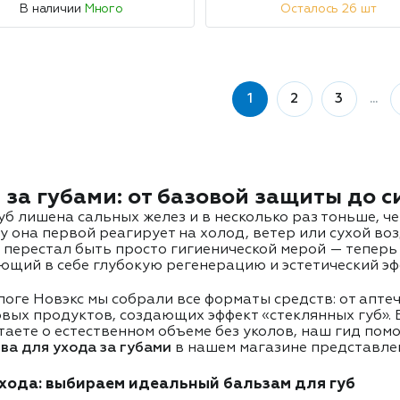
В наличии
Много
Осталось 26 шт
1
2
3
...
 за губами: от базовой защиты до 
уб лишена сальных желез и в несколько раз тоньше, ч
у она первой реагирует на холод, ветер или сухой во
перестал быть просто гигиенической мерой — теперь
ющий в себе глубокую регенерацию и эстетический эф
логе Новэкс мы собрали все форматы средств: от апт
вых продуктов, создающих эффект «стеклянных губ». Е
таете о естественном объеме без уколов, наш гид по
ва для ухода за губами
в нашем магазине представле
ухода: выбираем идеальный бальзам для губ