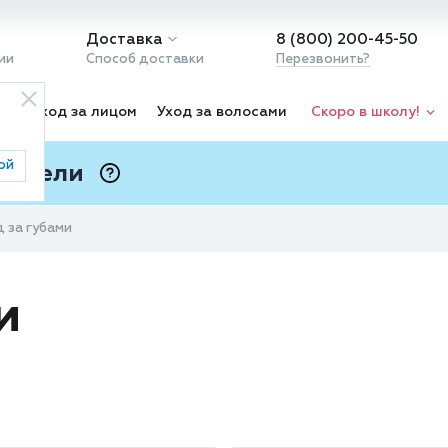
Доставка
8 (800) 200-45-50
ии
Способ доставки
Перезвонить?
ка
Уход за лицом
Уход за волосами
Скоро в школу!
ой
 Подели
ⓘ
 за губами
и