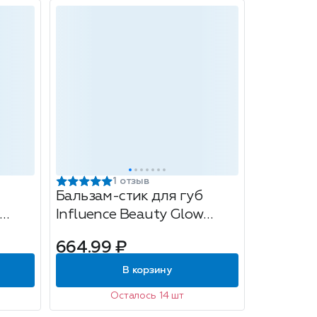
1 отзыв
Бальзам-стик для губ
Influence Beauty Glow
esis,
Injection, тон: 05 Mixed
664.99 ₽
reality, 2г
В корзину
Осталось 14 шт