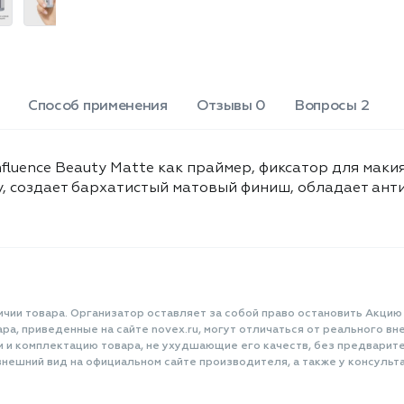
PYRIDOXINE HCL,
MALTODEXTRIN, SODIUM
STARCH OCTENYLSUCCINATE,
SILICA, PARFUM, DISODIUM
EDTA.
Способ применения
Отзывы 0
Вопросы 2
luence Beauty Matte как праймер, фиксатор для маки
у, создает бархатистый матовый финиш, обладает ан
ичии товара. Организатор оставляет за собой право остановить Акцию
а, приведенные на сайте novex.ru, могут отличаться от реального вне
и и комплектацию товара, не ухудшающие его качеств, без предварит
нешний вид на официальном сайте производителя, а также у консульта