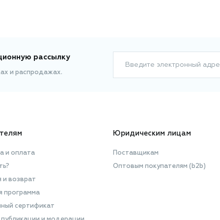
ционную рассылку
Введите электронный адре
ках и распродажах.
телям
Юридическим лицам
а и оплата
Поставщикам
ть?
Оптовым покупателям (b2b)
я и возврат
я программа
ный сертификат
 публикации и модерации