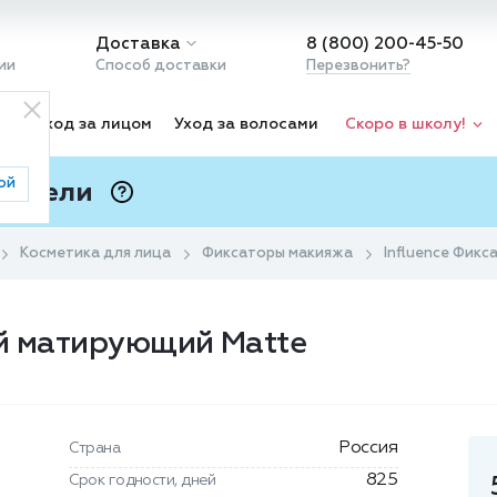
Доставка
8 (800) 200-45-50
ии
Способ доставки
Перезвонить?
ка
Уход за лицом
Уход за волосами
Скоро в школу!
ой
 Подели
ⓘ
Косметика для лица
Фиксаторы макияжа
Influence Фик
ей матирующий Matte
Россия
Страна
825
Срок годности, дней