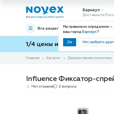
Барнаул
Доставка по Росс
Мы правильно определили —
Все разделы
Декоративная космети
ваш город
Барнаул
?
Да
Нет, выбрать друг
1/4 цены и покупки ваши с
Главная
Каталог
Декоративная косметика
Influence Фиксатор-спр
Нет отзывов
2 вопроса