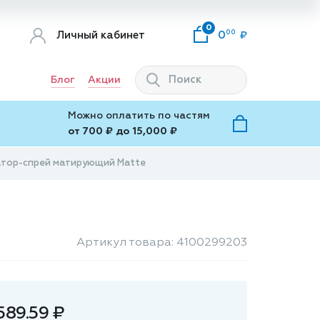
0
00
Личный кабинет
0
Блог
Акции
Можно оплатить по частям
от 700 ₽ до 15,000 ₽
сатор-спрей матирующий Matte
Артикул товара: 4100299203
589.59 ₽