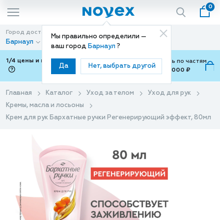
0
Город доставки
Способ доставки
Мы правильно определили —
Барнаул
Доставка
ваш город
Барнаул
?
1/4 цены и покупки ваши с Подели
Можно оплатить по частям
Да
Нет, выбрать другой
от 700 ₽ до 15,000 ₽
ⓘ
Главная
Каталог
Уход за телом
Уход для рук
Кремы, масла и лосьоны
Крем для рук Бархатные ручки Регенерирующий эффект, 80мл