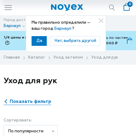
0
Город доставки
Способ доставки
Мы правильно определили —
Барнаул
Доставка
ваш город
Барнаул
?
1/4 цены и покупки ваши с Подели
Можно оплатить по частям
Да
Нет, выбрать другой
от 700 ₽ до 15,000 ₽
ⓘ
Главная
Каталог
Уход за телом
Уход для рук
Уход для рук
Показать фильтр
Сортировать:
По популярности