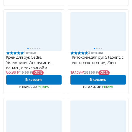
1 отзыв
3 отзыва
Крем для рук Cedra
Фитокрем для рук Silapant, с
Увлажнение Апельсин и
пантогематогеном, 75мл
ваниль, с мочевиной и
83.99 ₽
197.39 ₽
119.99 ₽
-30%
281.99 ₽
-30%
глицерином, 75мл
В корзину
В корзину
В наличии
Много
В наличии
Много