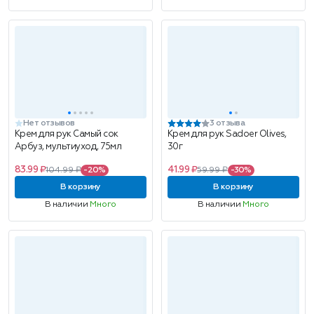
Нет отзывов
3 отзыва
Крем для рук Самый сок
Крем для рук Sadoer Olives,
Арбуз, мультиуход, 75мл
30г
83.99 ₽
41.99 ₽
104.99 ₽
-20%
59.99 ₽
-30%
В корзину
В корзину
В наличии
Много
В наличии
Много