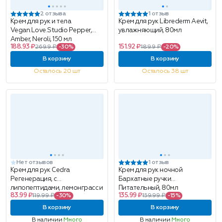
2 отзыва
1 отзыв
Крем для рук и тела
Крем для рук Librederm Aevit,
Vegan.Love.Studio Pepper,
увлажняющий, 80мл
Amber, Neroli, 150 мл
188.93 ₽
151.92 ₽
269.9 ₽
-30%
189.9 ₽
-20%
В корзину
В корзину
Осталось 20 шт
Осталось 38 шт
Нет отзывов
1 отзыв
Крем для рук Cedra
Крем для рук ночной
Регенерация, с
Бархатные ручки
липопептидами, лемонграсс и
Питательный, 80мл
83.99 ₽
135.99 ₽
119.99 ₽
-30%
159.99 ₽
-15%
вербена, 75мл
В корзину
В корзину
В наличии
Много
В наличии
Много