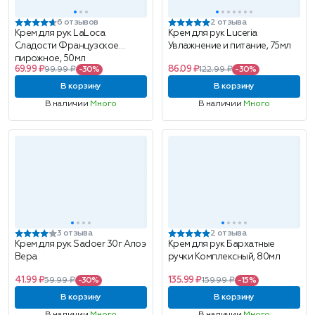
6 отзывов
2 отзыва
Крем для рук LaLoca
Крем для рук Luceria
Сладости Французское
Увлажнение и питание, 75мл
пирожное, 50мл
69.99 ₽
86.09 ₽
99.99 ₽
-30%
122.99 ₽
-30%
В корзину
В корзину
В наличии
Много
В наличии
Много
3 отзыва
2 отзыва
Крем для рук Sadoer 30г Алоэ
Крем для рук Бархатные
Вера
ручки Комплексный, 80мл
41.99 ₽
135.99 ₽
59.99 ₽
-30%
159.99 ₽
-15%
В корзину
В корзину