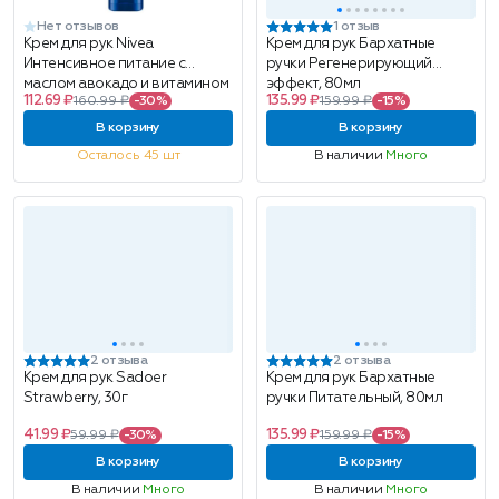
Нет отзывов
1 отзыв
Крем для рук Nivea
Крем для рук Бархатные
Интенсивное питание с
ручки Регенерирующий
маслом авокадо и витамином
эффект, 80мл
112.69 ₽
135.99 ₽
160.99 ₽
-30%
159.99 ₽
-15%
Е, для очень сухой кожи, 50 мл
В корзину
В корзину
Осталось 45 шт
В наличии
Много
2 отзыва
2 отзыва
Крем для рук Sadoer
Крем для рук Бархатные
Strawberry, 30г
ручки Питательный, 80мл
41.99 ₽
135.99 ₽
59.99 ₽
-30%
159.99 ₽
-15%
В корзину
В корзину
В наличии
Много
В наличии
Много