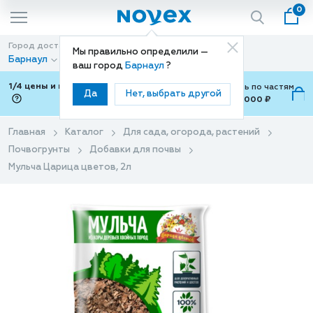
0
Город доставки
Способ доставки
Мы правильно определили —
Барнаул
Доставка
ваш город
Барнаул
?
1/4 цены и покупки ваши с Подели
Можно оплатить по частям
Да
Нет, выбрать другой
от 700 ₽ до 15,000 ₽
ⓘ
Главная
Каталог
Для сада, огорода, растений
Почвогрунты
Добавки для почвы
Мульча Царица цветов, 2л