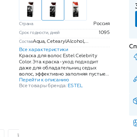
Россия
Страна
1095
Срок годности, дней
Aqua, CetearylAlcohol,
Состав
Сп
StearicAcid, CeraAlba(Beeswax),
Все характеристики
CocamideMEA, Laureth-2,
Краска для волос Estel Celebrity
MineralOil
Color. Эта краска-уход подходит
даже для обладательниц седых
(ParaffinumLiquidum),Ethoxydiglycol,
волос, эффективно заполняя пустые
Ceteareth-20, PEG-8 Distearate,
Перейти к описанию
волосяные стержни цветовым
PrunusPersica (Peach) KernelOil,
Все товары бренда:
ESTEL
пигментом и делая их вид
AmmoniumHydroxide,
максимально естественным.
Hexyldecanol,
Средство обеспечивает видимый
HexyldecylLaurate,
глянцевый эффект, восстанавливает
CetrimoniumChloride, PEG-8,
волосы и выравнивает их текстуру,
Glycerin, Mica, TitaniumDioxide,
делая более гладкими.
4-Amino-2-
Профессиональная формула
Hydroxytoluene,Parfum, alpha-
окрашивания позволяет создать
выразительные оттенки,
IsomethylIonone,