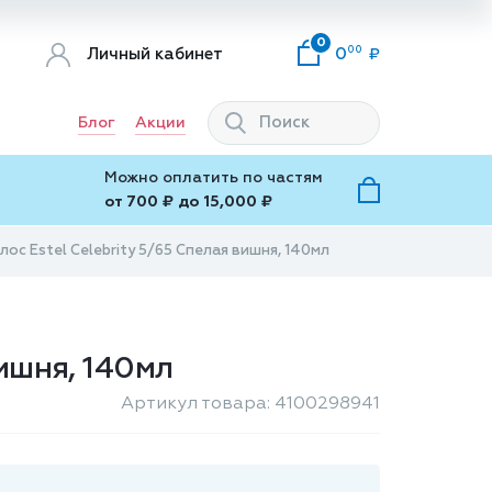
0
00
Личный кабинет
0
Блог
Акции
Можно оплатить по частям
от 700 ₽ до 15,000 ₽
ос Estel Celebrity 5/65 Спелая вишня, 140мл
вишня, 140мл
Артикул товара: 4100298941