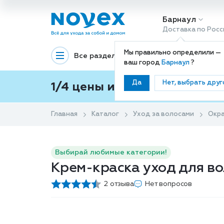
Барнаул
Доставка по Росс
Мы правильно определили —
Все разделы
Декоративная космети
ваш город
Барнаул
?
Да
Нет, выбрать друг
1/4 цены и покупки ваши с
Главная
Каталог
Уход за волосами
Окр
Выбирай любимые категории!
Крем-краска уход для вол
2 отзыва
Нет вопросов