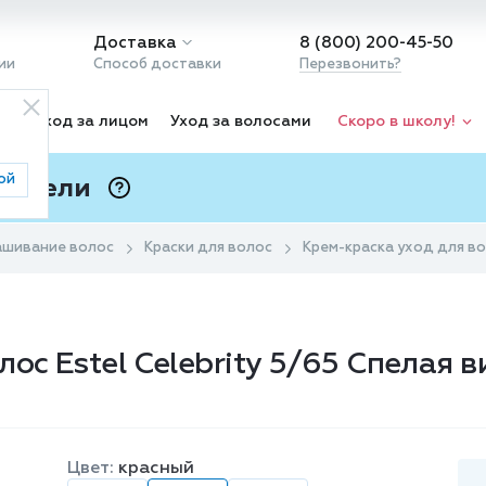
Доставка
8 (800) 200-45-50
ии
Способ доставки
Перезвонить?
ка
Уход за лицом
Уход за волосами
Скоро в школу!
ой
 Подели
ⓘ
ашивание волос
Краски для волос
Крем-краска уход для вол
ос Estel Celebrity 5/65 Спелая 
Цвет:
красный