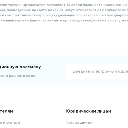
ичии товара. Организатор оставляет за собой право остановить Акцию
а, приведенные на сайте novex.ru, могут отличаться от реального вне
и и комплектацию товара, не ухудшающие его качеств, без предварит
нешний вид на официальном сайте производителя, а также у консульта
ционную рассылку
Введите электронный адре
ках и распродажах.
телям
Юридическим лицам
а и оплата
Поставщикам