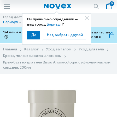
0
Город доставки
Способ доставки
Мы правильно определили —
Барнаул
Доставка
ваш город
Барнаул
?
1/4 цены и покупки ваши с Подели
Можно оплатить по частям
Да
Нет, выбрать другой
от 700 ₽ до 15,000 ₽
ⓘ
Главная
Каталог
Уход за телом
Уход для тела
Кремы, молочко, масла и лосьоны
Крем-баттер для тела Bisou Аromacologie, с эфирным маслом
сандала, 200мл