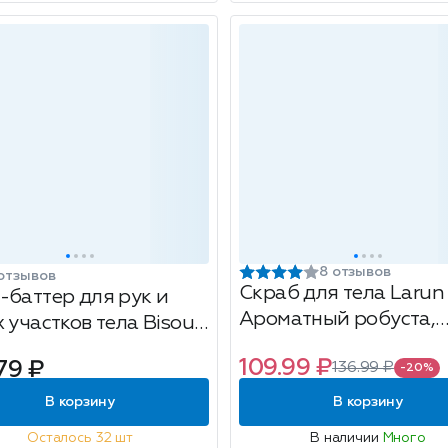
8 отзывов
отзывов
Скраб для тела Larun
-баттер для рук и
Ароматный робуста,
 участков тела Bisou
кофейный, 250г
te 20%, 100мл
109.99 ₽
79 ₽
136.99 ₽
-20%
В корзину
В корзину
Осталось 32 шт
В наличии
Много