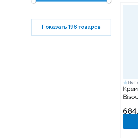
Показать 198 товаров
Нет 
Крем
Bisou
эфир
684
200