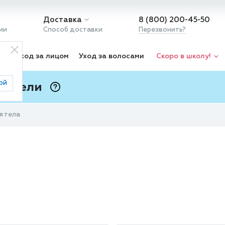
Доставка
8 (800) 200-45-50
ии
Способ доставки
Перезвонить?
ка
Уход за лицом
Уход за волосами
Скоро в школу!
ой
 Подели
ⓘ
я тела