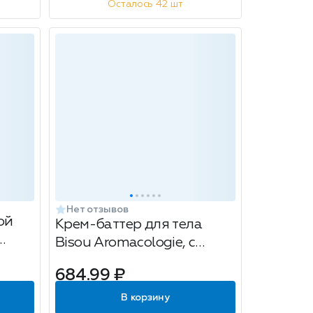
Осталось 42 шт
Нет отзывов
ой
Крем-баттер для тела
Bisou Аromacologie, с
эфирным маслом
684.99 ₽
бергамота, 200мл
В корзину