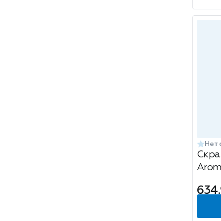
Нет 
Скра
Аrom
имби
634