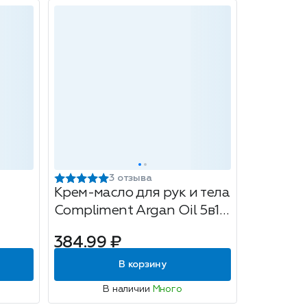
3 отзыва
Крем-масло для рук и тела
Compliment Argan Oil 5в1
Клеточное
384.99 ₽
восстановление, 400мл
В корзину
В наличии
Много