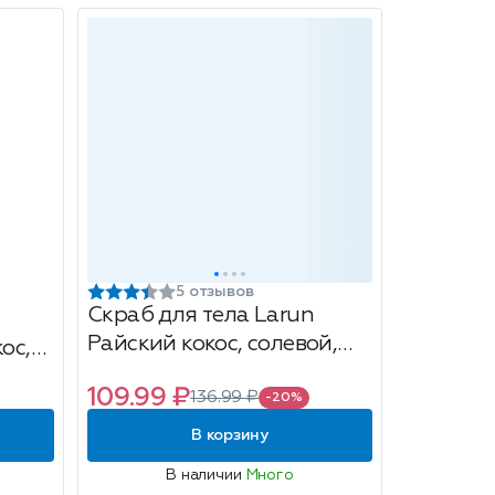
5 отзывов
Скраб для тела Larun
Райский кокос, солевой,
ос,
250г
109.99 ₽
136.99 ₽
-20%
В корзину
В наличии
Много