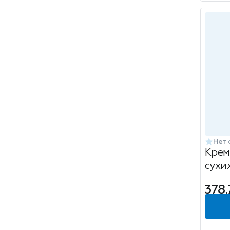
Нет 
Крем
сухих
Kari
378.