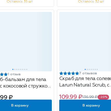
Осталось 35 шт
Осталось 32 шт
7 отзывов
1 отзыв
Скраб для тела солев
б-бальзам для тела
Larun Natural Scrub, с
 с кокосовой стружкой,
перцем чили,
ной, 300 г
109.99 ₽
.99 ₽
136.99 ₽
антицеллюлитный,
-20%
согревающий, 250 г
В корзину
В корзину