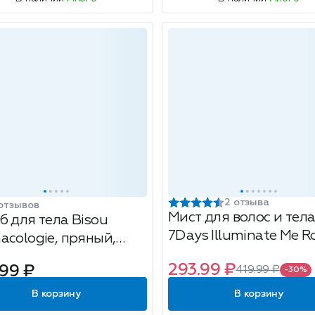
2 отзыва
отзывов
Мист для волос и тел
б для тела Bisou
7Days Illuminate Me R
acologie, пряный,
Girl, увлажняющий, 1
рь и кориандр, 250мл
293.99 ₽
.99 ₽
419.99 ₽
-30%
В корзину
В корзину