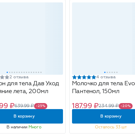
2 отзыва
4 отзыва
он для тела Дав Уход
Молочко для тела Evo
яние лета, 200мл
Пантенол, 150мл
99 ₽
187.99 ₽
639.99 ₽
234.99 ₽
-25%
-20%
В корзину
В корзину
В наличии
Много
Осталось 33 шт