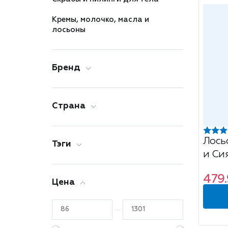
Кремы, молочко, масла и
лосьоны
Бренд
Страна
Лось
Тэги
и Си
479.
Цена