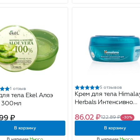
5 отзывов
1 отзыв
Крем для тела Himala
для тела Ekel Алоэ
Herbals Интенсивно
, 300мл
увлажняющий С
86.02 ₽
99 ₽
122.89 ₽
витамином Е, 50мл
-30%
В корзину
В корзину
В наличии
Много
В наличии
Много