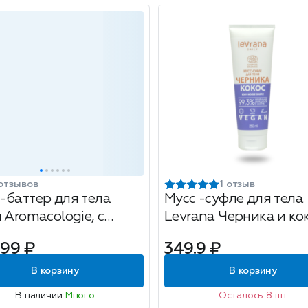
отзывов
1 отзыв
-баттер для тела
Мусс -суфле для тела
 Аromacologie, с
Levrana Черника и кок
ным маслом сандала,
250м
.99 ₽
349.9 ₽
мл
В корзину
В корзину
В наличии
Много
Осталось 8 шт