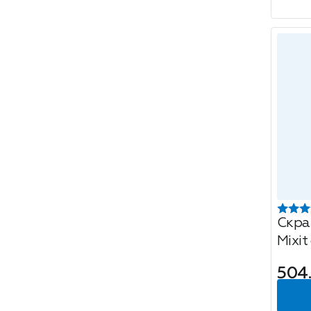
Скра
Mixit
соля
504