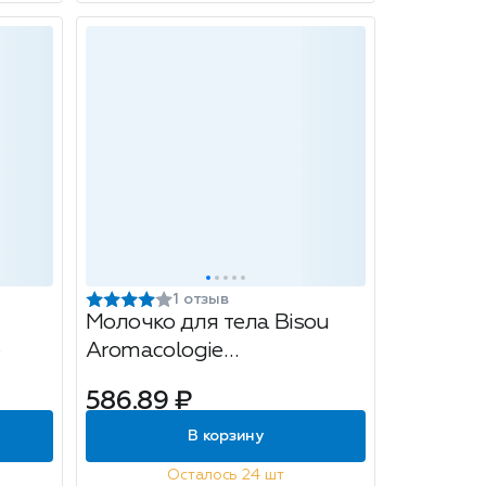
1 отзыв
Молочко для тела Bisou
Аromacologie
Смягчающее, груша и
586.89 ₽
пион, 300мл
В корзину
Осталось 24 шт