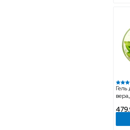
Гель 
вера
479.