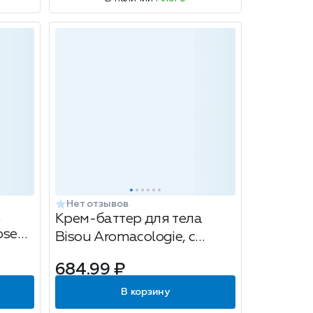
Нет отзывов
а
Крем-баттер для тела
ose
Bisou Аromacologie, с
80мл
эфирным маслом нероли,
684.99 ₽
200мл
В корзину