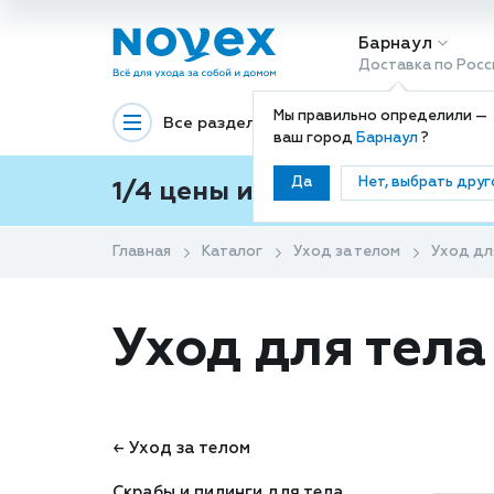
Барнаул
Доставка по Росс
Мы правильно определили —
Все разделы
Декоративная космети
ваш город
Барнаул
?
Да
Нет, выбрать друг
1/4 цены и покупки ваши с
Главная
Каталог
Уход за телом
Уход дл
Уход для тела
← Уход за телом
Скрабы и пилинги для тела