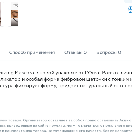
TAURATE ? RAYON ?
POLYSORBATE 80 ? NYLON-12 ?
STEARETH-20 ? SODIUM
LAURETH SULFATE ? SORBITAN
OLEATE ? SODIUM
DEHYDROACETATE ? DISODIUM
EDTA ? PANTHENOL ?
TETRASODIUM EDTA ?
Способ применения
Отзывы 0
Вопросы 0
POTASSIUM SORBATE ? [+/-
MAY CONTAIN CI 77491, CI 77492,
CI 77499 / IRON OXIDES ? MICA ?
CI 77891 / TITANIUM DIOXIDE ? ]
izing Mascara в новой упаковке от L'Oreal Paris отли
пликатор и особая форма фибровой щеточки с тонким 
стура фиксирует форму, придает натуральный оттенок
ичии товара. Организатор оставляет за собой право остановить Акцию
а, приведенные на сайте novex.ru, могут отличаться от реального вне
и и комплектацию товара, не ухудшающие его качеств, без предварит