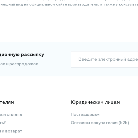
нешний вид на официальном сайте производителя, а также у консульта
ционную рассылку
Введите электронный адре
ках и распродажах.
телям
Юридическим лицам
а и оплата
Поставщикам
ть?
Оптовым покупателям (b2b)
я и возврат