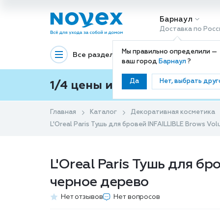
Барнаул
Доставка по Росс
Мы правильно определили —
Все разделы
Декоративная космети
ваш город
Барнаул
?
Да
Нет, выбрать друг
1/4 цены и покупки ваши с
Главная
Каталог
Декоративная косметика
L'Oreal Paris Тушь для бровей INFAILLIBLE Brows Vo
L'Oreal Paris Тушь для бр
черное дерево
Нет отзывов
Нет вопросов