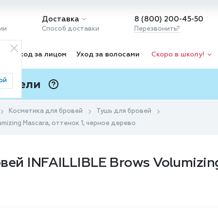
Доставка
8 (800) 200-45-50
ии
Способ доставки
Перезвонить?
ка
Уход за лицом
Уход за волосами
Скоро в школу!
ой
 Подели
ⓘ
Косметика для бровей
Тушь для бровей
lumizing Mascara, оттенок 1, черное дерево
овей INFAILLIBLE Brows Volumizing