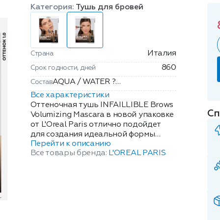
Категория:
Тушь для бровей
Италия
Страна
860
Срок годности, дней
AQUA / WATER ?
Состав
STYRENE/ACRYLATES/AMMONIUM
Все характеристики
METHACRYLATE COPOLYMER ?
Оттеночная тушь INFAILLIBLE Brows
Сп
ALCOHOL DENAT. ? BUTYLENE
Volumizing Mascara в новой упаковке
от L'Oreal Paris отлично подойдет
GLYCOL ?
для создания идеальной формы
ACRYLAMIDE/SODIUM
Перейти к описанию
бровей. Удобный, укороченный
ACRYLOYLDIMETHYLTAURATE
Все товары бренда:
L'OREAL PARIS
аппликатор и особая форма
COPOLYMER ? PERLITE ?
фибровой щеточки с тонким
ISOHEXADECANE ? PROPYLENE
кончиком позволяют детально
GLYCOL ? PHENOXYETHANOL ?
смоделировать форму. Легкая
CAPRYLYL GLYCOL ?
гелевая текстура фиксирует форму,
AMMONIUM
придает натуральный оттенок и
POLYACRYLOYLDIMETHYL
объем бровям стойкостью 24 ч.