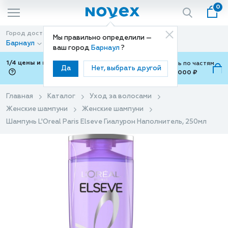
0
Город доставки
Способ доставки
Мы правильно определили —
Барнаул
Доставка
ваш город
Барнаул
?
1/4 цены и покупки ваши с Подели
Можно оплатить по частям
Да
Нет, выбрать другой
от 700 ₽ до 15,000 ₽
ⓘ
Главная
Каталог
Уход за волосами
Женские шампуни
Женские шампуни
Шампунь L'Oreal Paris Elseve Гиалурон Наполнитель, 250мл