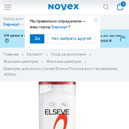
0
Город доставки
Способ доставки
Мы правильно определили —
Барнаул
Доставка
ваш город
Барнаул
?
1/4 цены и покупки ваши с Подели
Можно оплатить по частям
Да
Нет, выбрать другой
от 700 ₽ до 15,000 ₽
ⓘ
Главная
Каталог
Уход за волосами
Женские шампуни
Женские шампуни
Шампунь для волос L'oreal Elseve Полное восстановление,
400мл