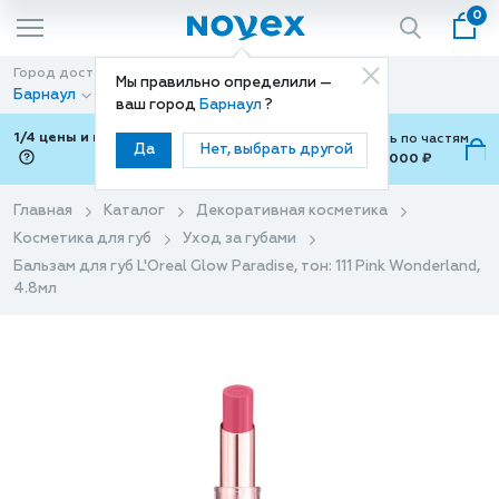
0
Город доставки
Способ доставки
Мы правильно определили —
Барнаул
Доставка
ваш город
Барнаул
?
1/4 цены и покупки ваши с Подели
Можно оплатить по частям
Да
Нет, выбрать другой
от 700 ₽ до 15,000 ₽
ⓘ
Главная
Каталог
Декоративная косметика
Косметика для губ
Уход за губами
Бальзам для губ L'Oreal Glow Paradise, тон: 111 Pink Wonderland,
4.8мл