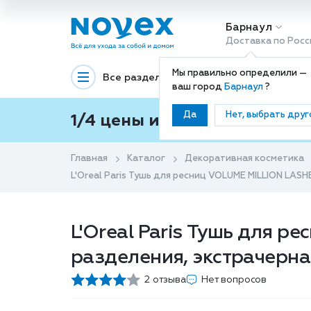
Барнаул
Доставка по Росс
Мы правильно определили —
Все разделы
Декоративная космети
ваш город
Барнаул
?
Да
Нет, выбрать друг
1/4 цены и покупки ваши с
Главная
Каталог
Декоративная косметика
L'Oreal Paris Тушь для ресниц VOLUME MILLION LASH
L'Oreal Paris Тушь для 
разделения, экстрачерная
2 отзыва
Нет вопросов