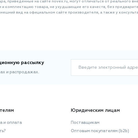
77510/ferric ferrocyanide].
а, приведенные на сайте novex.ru, могут отличаться от реального вне
и и комплектацию товара, не ухудшающие его качеств, без предварит
нешний вид на официальном сайте производителя, а также у консульта
ционную рассылку
Введите электронный адре
ках и распродажах.
телям
Юридическим лицам
а и оплата
Поставщикам
ть?
Оптовым покупателям (b2b)