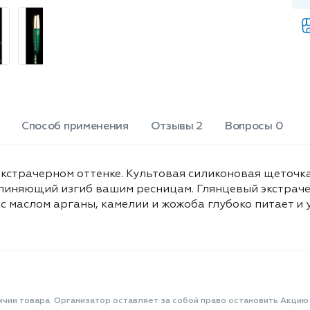
phenoxyethanol, glycerin,
взгляд на миллион от L'Oreal Paris!
hydroxyethylcellulose, butylene
glycol, parfum/fragrance, argania
spinosa oil/argania spinosa
kernel oil, xanthan gum,
caprylic/capric triglyceride,
sodium laureth sulfate, disodium
edta, arginine, serica powder/silk
Способ применения
Отзывы 2
Вопросы 0
powder, 2-oleamido-1,3-
octadecanediol, camellia oleifera
seed oil, silica, tetrasodium edta,
pentaerythrityl tetra-di-t-butyl
экстрачерном оттенке. Культовая силиконовая щето
hydroxyhydrocinnamate,
длиняющий изгиб вашим ресницам. Глянцевый экстрач
nelumbium speciosum
 маслом арганы, камелии и жожоба глубоко питает и 
extract/nelumbium speciosum
flower extract [+/- may contain:
ci 77491, ci 77492, ci 77499/iron
oxides, mica, ci 75470/carmine, ci
77007/ultramarines, ci
77891/titanium dioxide, ci
ичии товара. Организатор оставляет за собой право остановить Акцию