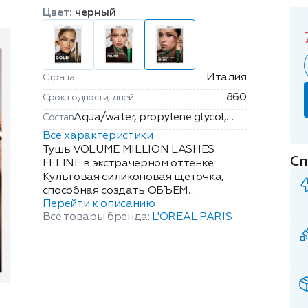
Цвет:
черный
Италия
Страна
860
Срок годности, дней
Aqua/water, propylene glycol,
Состав
styrene/acrylates/ammonium
Все характеристики
methacrylate copolymer,
Тушь VOLUME MILLION LASHES
Сп
polyurethane-35, cera
FELINE в экстрачерном оттенке.
Культовая силиконовая щеточка,
alba/beeswax, synthetic
способная создать ОБЪЕМ
fluorphlogopite, cetyl alcohol,
Перейти к описанию
МИЛЛИОНА РЕСНИЦ, теперь
peg-200 glyceryl stearate,
Все товары бренда:
L'OREAL PARIS
изогнута, что создаёт удлиняющий
copernicia cerifera cera/carnauba
изгиб вашим ресницам. Глянцевый
wax, stearic acid, palmitic acid,
экстрачерный пигмент придает
glyceryl stearate, ethylene/va
глазам невероятную
copolymer, caprylyl glycol,
выразительность. Формула с маслом
alcohol denat., paraffin,
арганы, камелии и жожоба глубоко
aminomethyl propanediol,
питает и увлажняет реснички. Ваш