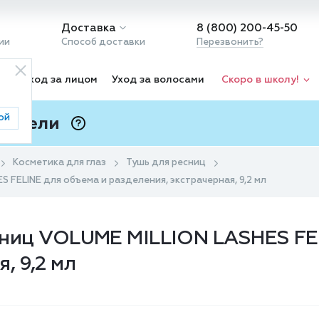
Доставка
8 (800) 200-45-50
ии
Способ доставки
Перезвонить?
ка
Уход за лицом
Уход за волосами
Скоро в школу!
ой
 Подели
ⓘ
Косметика для глаз
Тушь для ресниц
ES FELINE для объема и разделения, экстрачерная, 9,2 мл
ресниц VOLUME MILLION LASHES FE
, 9,2 мл