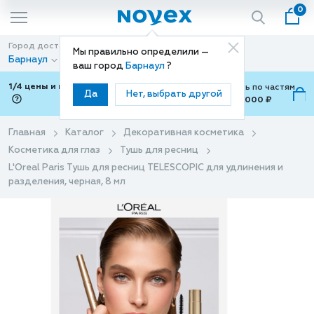
0
Город доставки
Способ доставки
Мы правильно определили —
Барнаул
Доставка
ваш город
Барнаул
?
1/4 цены и покупки ваши с Подели
Можно оплатить по частям
Да
Нет, выбрать другой
от 700 ₽ до 15,000 ₽
ⓘ
Главная
Каталог
Декоративная косметика
Косметика для глаз
Тушь для ресниц
L'Oreal Paris Тушь для ресниц TELESCOPIC для удлинения и
разделения, черная, 8 мл