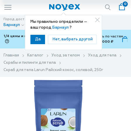
0
Город доставки
Способ доставки
Мы правильно определили —
Барнаул
Доставка
ваш город
Барнаул
?
1/4 цены и покупки ваши с Подели
Можно оплатить по частям
Да
Нет, выбрать другой
от 700 ₽ до 15,000 ₽
ⓘ
Главная
Каталог
Уход за телом
Уход для тела
Скрабы и пилинги для тела
Скраб для тела Larun Райский кокос, солевой, 250г