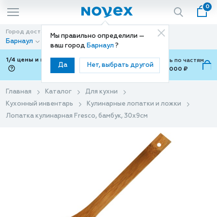
0
Город доставки
Способ доставки
Мы правильно определили —
Барнаул
Доставка
ваш город
Барнаул
?
1/4 цены и покупки ваши с Подели
Можно оплатить по частям
Да
Нет, выбрать другой
от 700 ₽ до 15,000 ₽
ⓘ
Главная
Каталог
Для кухни
Кухонный инвентарь
Кулинарные лопатки и ложки
Лопатка кулинарная Fresco, бамбук, 30х9см