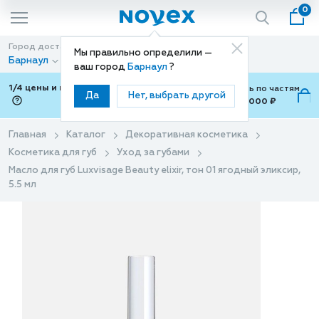
0
Город доставки
Способ доставки
Мы правильно определили —
Барнаул
Доставка
ваш город
Барнаул
?
1/4 цены и покупки ваши с Подели
Можно оплатить по частям
Да
Нет, выбрать другой
от 700 ₽ до 15,000 ₽
ⓘ
Главная
Каталог
Декоративная косметика
Косметика для губ
Уход за губами
Масло для губ Luxvisage Beauty elixir, тон 01 ягодный эликсир,
5.5 мл