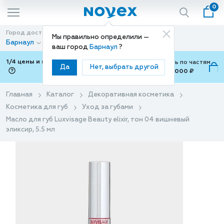
0
Город доставки
Способ доставки
Мы правильно определили —
Барнаул
Доставка
ваш город
Барнаул
?
1/4 цены и покупки ваши с Подели
Можно оплатить по частям
Да
Нет, выбрать другой
от 700 ₽ до 15,000 ₽
ⓘ
Главная
Каталог
Декоративная косметика
Косметика для губ
Уход за губами
Масло для губ Luxvisage Beauty elixir, тон 04 вишневый
эликсир, 5.5 мл