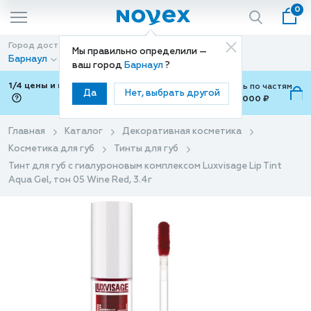
0
Город доставки
Способ доставки
Мы правильно определили —
Барнаул
Доставка
ваш город
Барнаул
?
1/4 цены и покупки ваши с Подели
Можно оплатить по частям
Да
Нет, выбрать другой
от 700 ₽ до 15,000 ₽
ⓘ
Главная
Каталог
Декоративная косметика
Косметика для губ
Тинты для губ
Тинт для губ с гиалуроновым комплексом Luxvisage Lip Tint
Aqua Gel, тон 05 Wine Red, 3.4г