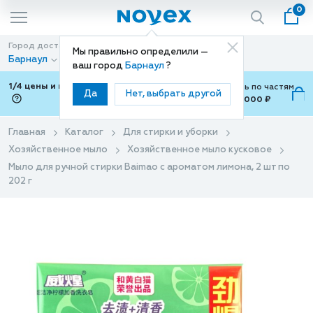
0
Город доставки
Способ доставки
Мы правильно определили —
Барнаул
Доставка
ваш город
Барнаул
?
1/4 цены и покупки ваши с Подели
Можно оплатить по частям
Да
Нет, выбрать другой
от 700 ₽ до 15,000 ₽
ⓘ
Главная
Каталог
Для стирки и уборки
Хозяйственное мыло
Хозяйственное мыло кусковое
Мыло для ручной стирки Baimao с ароматом лимона, 2 шт по
202 г