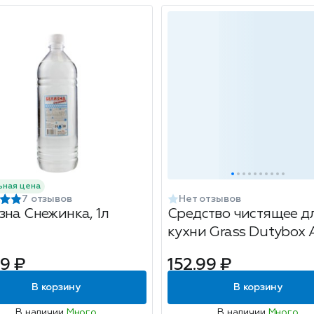
ьная цена
7 отзывов
Нет отзывов
зна Снежинка, 1л
Средство чистящее д
кухни Grass Dutybox A
Антижир,
9 ₽
152.99 ₽
ультраконцентрат, 2
В корзину
В корзину
В наличии
Много
В наличии
Много