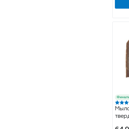
Финал
Мыло
твер