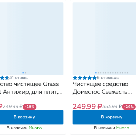
31 отзыв
6 отзывов
ство чистящее Grass
Чистящее средство
t Антижир, для плит,
Доместос Свежесть
вок, грилей, 600мл
Атлантики универсал
₽
249.99 ₽
249.99 ₽
353.99 ₽
1л
-28%
-29%
В корзину
В корзину
В наличии
Много
В наличии
Много