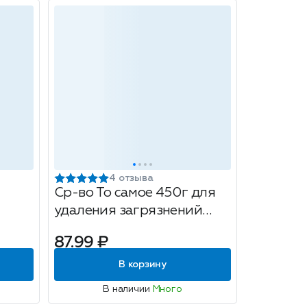
4 отзыва
Ср-во То самое 450г для
удаления загрязнений
ьное
Морская свежесть
87.99 ₽
В корзину
В наличии
Много