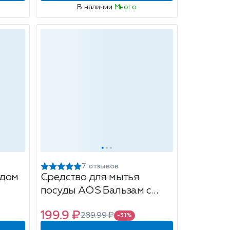
В наличии
Много
7 отзывов
eдом
Средство для мытья
посуды АOS Бальзам с
Алоэ Вера, 900гр
199.9 ₽
289.99 ₽
-31%