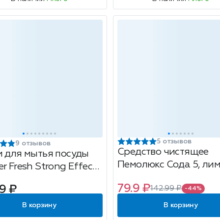
5 отзывов
9 отзывов
Средство чистящее
и для мытья посуды
Пемолюкс Сода 5, лим
r Fresh Strong Effect,
480г
азмер, сверхпрочная
79.9 ₽
9 ₽
142.99 ₽
-44%
а, 5шт
В корзину
В корзину