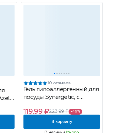
10 отзывов
Гель гипоаллергенный для
ля
посуды Synergetic, с
zelit
ароматом алоэ,
119.99 ₽
223.99 ₽
биоразлагаемый, 500мл
-46%
00мл
В корзину
В наличии
Много