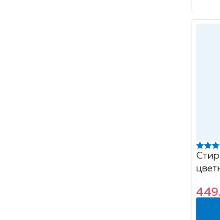
Стир
цвет
Колор
449.
Верн