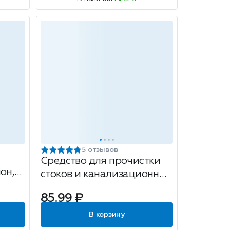
5 отзывов
Средство для прочистки
он,
стоков и канализационных
труб Бахташ Крот, 1л
85.99 ₽
В корзину