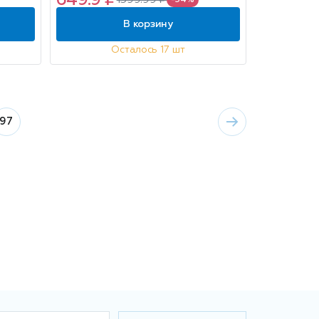
649.9 ₽
1399.99 ₽
1.95л
-54%
В корзину
Осталось 17 шт
97