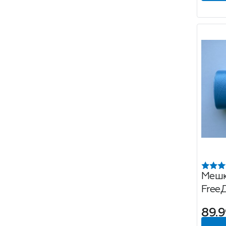
Мешк
Free
89.9