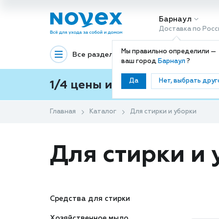
Барнаул
Доставка по Росс
Мы правильно определили —
Все разделы
Декоративная космети
ваш город
Барнаул
?
Да
Нет, выбрать друг
1/4 цены и покупки ваши с
Главная
Каталог
Для стирки и уборки
Для стирки и
Средства для стирки
Хозяйственное мыло