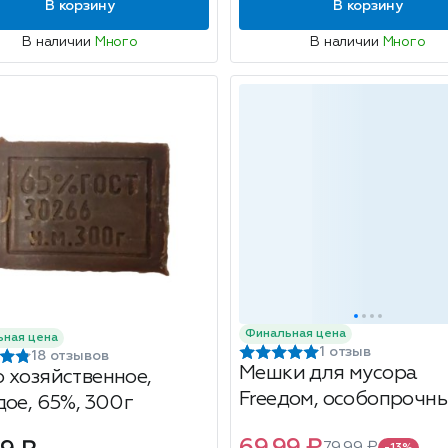
В корзину
В корзину
В наличии
Много
В наличии
Много
Финальная цена
ьная цена
1 отзыв
18 отзывов
Мешки для мусора
 хозяйственное,
Freeдом, особопрочны
дое, 65%, 300г
30л, 30шт