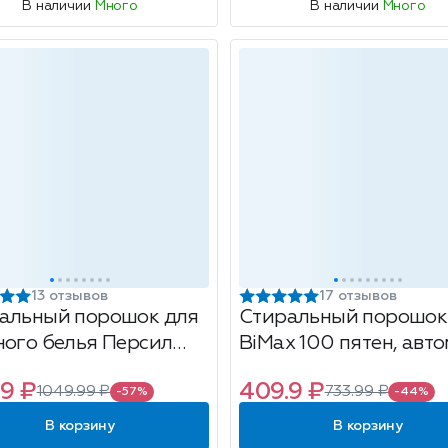
В наличии
Много
В наличии
Много
13 отзывов
17 отзывов
альный порошок для
Стиральный порошок
ного белья Персил
BiMax 100 пятен, авто
 Эксперт, свежесть от
3кг
9 ₽
409.9 ₽
1049.99 ₽
733.99 ₽
ель, 3кг
-57%
-44%
В корзину
В корзину