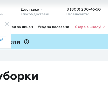
Доставка
8 (800) 200-45-50
ии
Способ доставки
Перезвонить?
ка
Уход за лицом
Уход за волосами
Скоро в школу!
ой
 Подели
ⓘ
 уборки