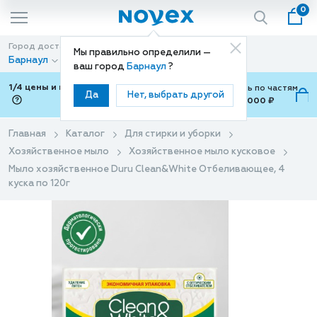
0
Город доставки
Способ доставки
Мы правильно определили —
Барнаул
Доставка
ваш город
Барнаул
?
1/4 цены и покупки ваши с Подели
Можно оплатить по частям
Да
Нет, выбрать другой
от 700 ₽ до 15,000 ₽
ⓘ
Главная
Каталог
Для стирки и уборки
Хозяйственное мыло
Хозяйственное мыло кусковое
Мыло хозяйственное Duru Clean&White Отбеливающее, 4
куска по 120г