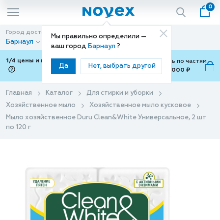
0
Город доставки
Способ доставки
Мы правильно определили —
Барнаул
Доставка
ваш город
Барнаул
?
1/4 цены и покупки ваши с Подели
Можно оплатить по частям
Да
Нет, выбрать другой
от 700 ₽ до 15,000 ₽
ⓘ
Главная
Каталог
Для стирки и уборки
Хозяйственное мыло
Хозяйственное мыло кусковое
Мыло хозяйственное Duru Clean&White Универсальное, 2 шт
по 120 г