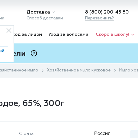
Доставка
8 (800) 200-45-50
ии
Способ доставки
Перезвонить?
ка
Уход за лицом
Уход за волосами
Скоро в школу!
ой
 Подели
ⓘ
зяйственное мыло
Хозяйственное мыло кусковое
Мыло хоз
рдое, 65%, 300г
Россия
Страна