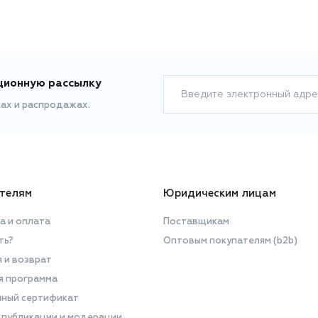
ционную рассылку
Введите электронный адре
ках и распродажах.
телям
Юридическим лицам
а и оплата
Поставщикам
ть?
Оптовым покупателям (b2b)
я и возврат
я программа
ный сертификат
 публикации и модерации