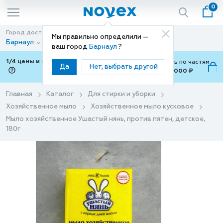
0
Город доставки
Способ доставки
Мы правильно определили —
Барнаул
Доставка
ваш город
Барнаул
?
1/4 цены и покупки ваши с Подели
Можно оплатить по частям
Да
Нет, выбрать другой
от 700 ₽ до 15,000 ₽
ⓘ
Главная
Каталог
Для стирки и уборки
Хозяйственное мыло
Хозяйственное мыло кусковое
Мыло хозяйственное Ушастый нянь, против пятен, детское,
180г