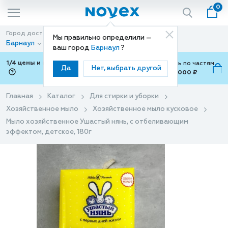
0
Город доставки
Способ доставки
Мы правильно определили —
Барнаул
Доставка
ваш город
Барнаул
?
1/4 цены и покупки ваши с Подели
Можно оплатить по частям
Да
Нет, выбрать другой
от 700 ₽ до 15,000 ₽
ⓘ
Главная
Каталог
Для стирки и уборки
Хозяйственное мыло
Хозяйственное мыло кусковое
Мыло хозяйственное Ушастый нянь, с отбеливающим
эффектом, детское, 180г