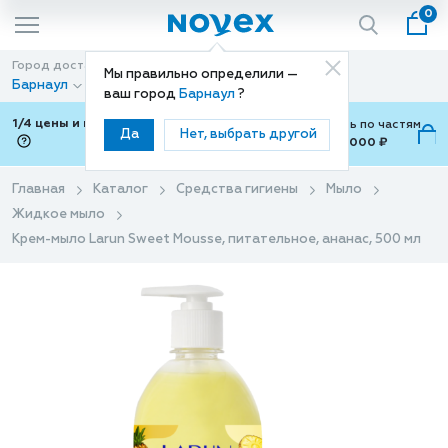
0
Город доставки
Способ доставки
Мы правильно определили —
Барнаул
Доставка
ваш город
Барнаул
?
1/4 цены и покупки ваши с Подели
Можно оплатить по частям
Да
Нет, выбрать другой
от 700 ₽ до 15,000 ₽
ⓘ
Главная
Каталог
Средства гигиены
Мыло
Жидкое мыло
Крем-мыло Larun Sweet Mousse, питательное, ананас, 500 мл