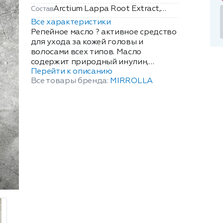
Arctium Lappa Root Extract,
Состав
Ricinus Communis Seed Oil ,
Все характеристики
Tocopheryl Acetate, Retinyl
Репейное масло ? активное средство
Palmitate.
для ухода за кожей головы и
волосами всех типов. Масло
содержит природный инулин,
Перейти к описанию
богатый комплекс витаминов,
Все товары бренда:
MIRROLLA
протеины, жирные кислоты,
дубильные вещества и минеральные
соли. Благодаря мультивитаминному
комплексу и касторовому маслу в
составе средства обеспечивается
интенсивное, глубокое питание
волос. Ослабленные сухие волосы
восстанавливаются и приобретают
естественный блеск.