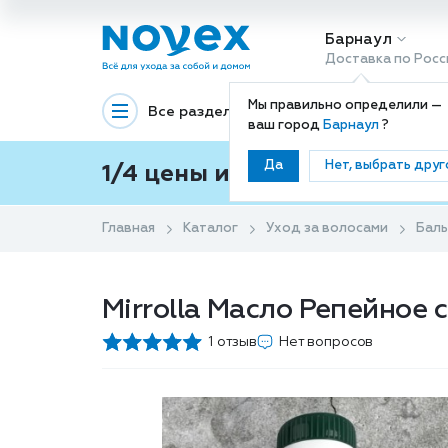
Барнаул
Доставка по Росс
Мы правильно определили —
Все разделы
Декоративная космети
ваш город
Барнаул
?
Да
Нет, выбрать друг
1/4 цены и покупки ваши с
Главная
Каталог
Уход за волосами
Баль
Mirrolla Масло Репейное
1 отзыв
Нет вопросов