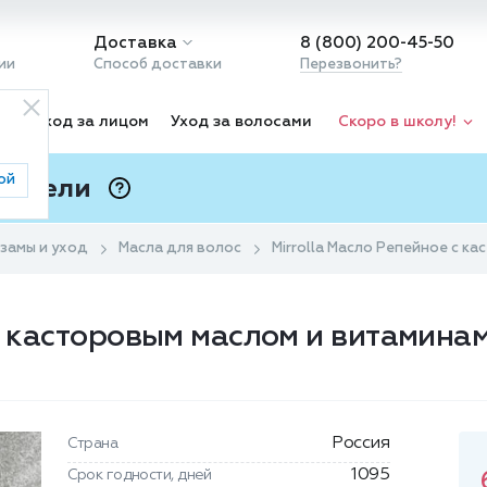
Доставка
8 (800) 200-45-50
ии
Способ доставки
Перезвонить?
ка
Уход за лицом
Уход за волосами
Скоро в школу!
ой
 Подели
ⓘ
замы и уход
Масла для волос
Mirrolla Масло Репейное с к
 с касторовым маслом и витамина
Россия
Страна
1095
Срок годности, дней