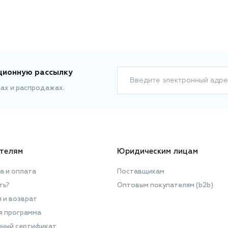
ционную рассылку
Введите электронный адре
ках и распродажах.
телям
Юридическим лицам
а и оплата
Поставщикам
ть?
Оптовым покупателям (b2b)
я и возврат
я программа
ный сертификат