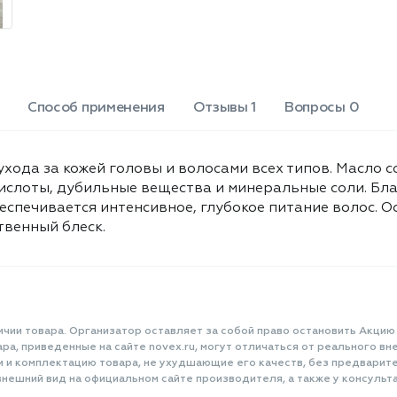
Способ применения
Отзывы 1
Вопросы 0
ухода за кожей головы и волосами всех типов. Масло
ислоты, дубильные вещества и минеральные соли. Бл
еспечивается интенсивное, глубокое питание волос. 
твенный блеск.
ичии товара. Организатор оставляет за собой право остановить Акцию
а, приведенные на сайте novex.ru, могут отличаться от реального вне
и и комплектацию товара, не ухудшающие его качеств, без предварит
нешний вид на официальном сайте производителя, а также у консульта