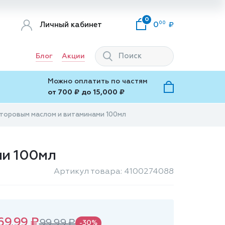
0
00
Личный кабинет
0
Блог
Акции
Можно оплатить по частям
от 700 ₽ до 15,000 ₽
асторовым маслом и витаминами 100мл
ми 100мл
Артикул товара: 4100274088
69.99 ₽
99.99 ₽
-30%