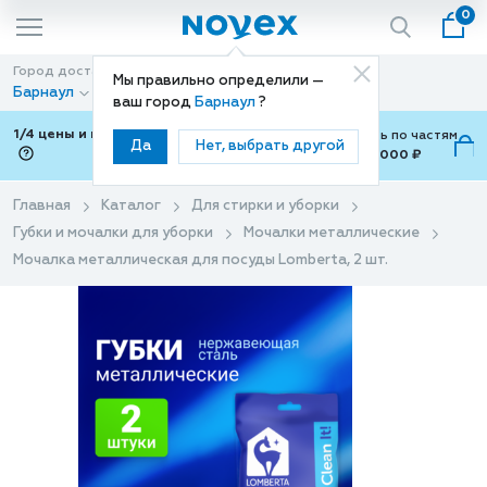
0
Город доставки
Способ доставки
Мы правильно определили —
Барнаул
Доставка
ваш город
Барнаул
?
1/4 цены и покупки ваши с Подели
Можно оплатить по частям
Да
Нет, выбрать другой
от 700 ₽ до 15,000 ₽
ⓘ
Главная
Каталог
Для стирки и уборки
Губки и мочалки для уборки
Мочалки металлические
Мочалка металлическая для посуды Lomberta, 2 шт.