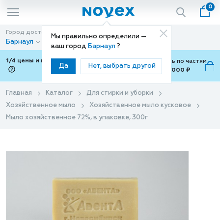
0
Город доставки
Способ доставки
Мы правильно определили —
Барнаул
Доставка
ваш город
Барнаул
?
1/4 цены и покупки ваши с Подели
Можно оплатить по частям
Да
Нет, выбрать другой
от 700 ₽ до 15,000 ₽
ⓘ
Главная
Каталог
Для стирки и уборки
Хозяйственное мыло
Хозяйственное мыло кусковое
Мыло хозяйственное 72%, в упаковке, 300г