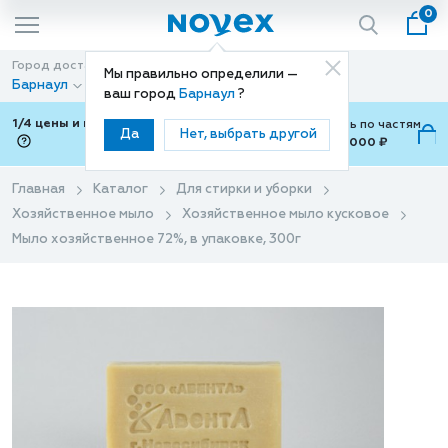
0
Город доставки
Способ доставки
Мы правильно определили —
Барнаул
Доставка
ваш город
Барнаул
?
1/4 цены и покупки ваши с Подели
Можно оплатить по частям
Да
Нет, выбрать другой
от 700 ₽ до 15,000 ₽
ⓘ
Главная
Каталог
Для стирки и уборки
Хозяйственное мыло
Хозяйственное мыло кусковое
Мыло хозяйственное 72%, в упаковке, 300г