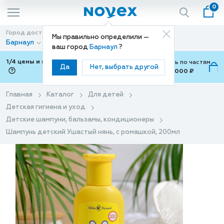
0
Город доставки
Способ доставки
Мы правильно определили —
Барнаул
Доставка
ваш город
Барнаул
?
1/4 цены и покупки ваши с Подели
Можно оплатить по частям
Да
Нет, выбрать другой
от 700 ₽ до 15,000 ₽
ⓘ
Главная
Каталог
Для детей
Детская гигиена и уход
Детские шампуни, бальзамы, кондиционеры
Шампунь детский Ушастый нянь, с ромашкой, 200мл