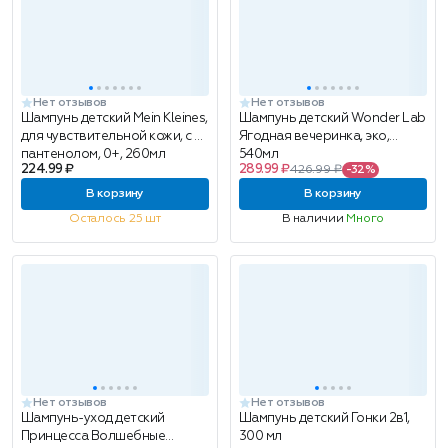
Нет отзывов
Нет отзывов
Шампунь детский Mein Kleines,
Шампунь детский Wonder Lab
для чувствительной кожи, с D-
Ягодная вечеринка, эко,
пантенолом, 0+, 260мл
540мл
224.99 ₽
289.99 ₽
426.99 ₽
-32%
В корзину
В корзину
Осталось 25 шт
В наличии
Много
Нет отзывов
Нет отзывов
Шампунь-уход детский
Шампунь детский Гонки 2в1,
Принцесса Волшебные
300 мл