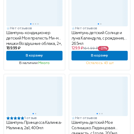
Нет отзывов
Нет отзывов
Шампунь-кондиционер
Шампунь детский Солнце и
детский Моя прелесть Ми-ми-
луна Календула, с рождения,
мишки Воздушные облака, 2+,
265мл
189.99 ₽
129.9 ₽
164.99 ₽
-21%
250мл
В корзину
В корзину
В наличии
Много
Осталось 43 шт
1 отзыв
Нет отзывов
Шампунь Принцесса Калинка-
Шампунь детский Мое
Малинка, 2в1, 400мл
Солнышко Леденцовая
свежесть, с 1 года, 200мл