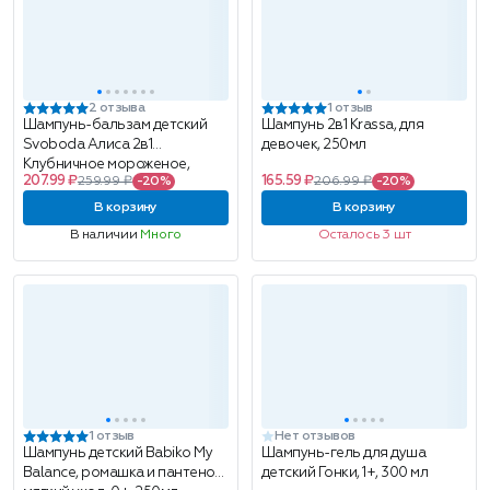
2 отзыва
1 отзыв
Шампунь-бальзам детский
Шампунь 2в1 Krassa, для
Svoboda Алиса 2в1
девочек, 250мл
Клубничное мороженое,
207.99 ₽
165.59 ₽
259.99 ₽
-20%
206.99 ₽
-20%
легкое расчесывание, 350 мл
В корзину
В корзину
В наличии
Много
Осталось 3 шт
1 отзыв
Нет отзывов
Шампунь детский Babiko My
Шампунь-гель для душа
Balance, ромашка и пантенол,
детский Гонки, 1+, 300 мл