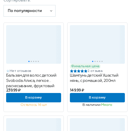
Сортировать:
По популярности
Финальная цена
Нет отзывов
2 отзыва
Бальзам для волос детский
Шампунь детский Ушастый
Svoboda Алиса, легкое
нянь, с ромашкой, 200мл
расчесывание, фруктовый
239.99 ₽
149.99 ₽
микс, 140мл
В корзину
В корзину
Осталось 16 шт
В наличии
Много