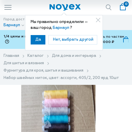
0
Город доставки
Способ доставки
Мы правильно определили —
Барнаул
Доставка
ваш город
Барнаул
?
1/4 цены и покупки ваши с Подели
Можно оплатить по частям
Да
Нет, выбрать другой
от 700 ₽ до 15,000 ₽
ⓘ
Главная
Каталог
Для дома и интерьера
Для шитья и вязания
Фурнитура для кроя, шитья и вышивания
Набор швейных ниток, цвет: ассорти, 40S/2, 200 ярд 10шт