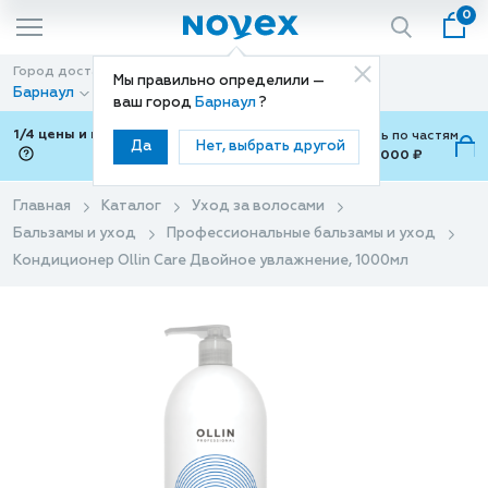
0
Город доставки
Способ доставки
Мы правильно определили —
Барнаул
Доставка
ваш город
Барнаул
?
1/4 цены и покупки ваши с Подели
Можно оплатить по частям
Да
Нет, выбрать другой
от 700 ₽ до 15,000 ₽
ⓘ
Главная
Каталог
Уход за волосами
Бальзамы и уход
Профессиональные бальзамы и уход
Кондиционер Ollin Care Двойное увлажнение, 1000мл