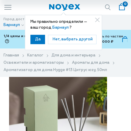
0
Город доставки
Способ доставки
Мы правильно определили —
Барнаул
Доставка
ваш город
Барнаул
?
1/4 цены и покупки ваши с Подели
Можно оплатить по частям
Да
Нет, выбрать другой
от 700 ₽ до 15,000 ₽
ⓘ
Главная
Каталог
Для дома и интерьера
Освежители и ароматизаторы
Ароматы для дома
Ароматизатор для дома Hygge #13 Цитрус юзу, 50мл