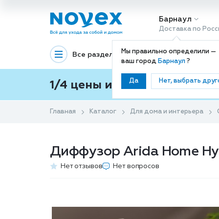
Барнаул
Доставка по Росс
Мы правильно определили —
Все разделы
Декоративная космети
ваш город
Барнаул
?
Да
Нет, выбрать друг
1/4 цены и покупки ваши с
Главная
Каталог
Для дома и интерьера
Диффузор Arida Home Hyg
Нет отзывов
Нет вопросов