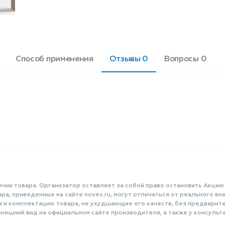
легкости, спокойствия и душевности
от Hygge. Верхние ноты: маракуйя,
персик, кокос. Средние ноты:
ореховое пралине. Нижние ноты:
жасмин, мускус. Объем 50 мл.
Способ применения
Отзывы 0
Вопросы 0
ичии товара. Организатор оставляет за собой право остановить Акцию
а, приведенные на сайте novex.ru, могут отличаться от реального вне
и и комплектацию товара, не ухудшающие его качеств, без предварит
нешний вид на официальном сайте производителя, а также у консульта