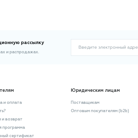
ционную рассылку
Введите электронный адре
ках и распродажах.
телям
Юридическим лицам
а и оплата
Поставщикам
ть?
Оптовым покупателям (b2b)
я и возврат
я программа
ный сертификат