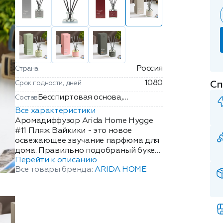
Россия
Страна
1080
Срок годности, дней
Сп
Бесспиртовая основа,
Состав
ароматическая композиция.
Все характеристики
Аромадиффузор Arida Home Hygge
#11 Пляж Вайкики - это новое
освежающее звучание парфюма для
дома. Правильно подобраный букет
Перейти к описанию
способен расслабить, настроить на
Все товары бренда:
ARIDA HOME
положительные эмоции,
подчеркнуть созданный Вами
приятный вечер с любимым
человеком или в кругу компании.
Подарите себе и близким атмосферу
тепла и света с домашним ароматом