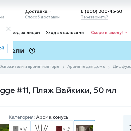
Доставка
8 (800) 200-45-50
ии
Способ доставки
Перезвонить?
ка
Уход за лицом
Уход за волосами
Скоро в школу!
ой
 Подели
ⓘ
Освежители и ароматизаторы
Ароматы для дома
Диффузор
ge #11, Пляж Вайкики, 50 мл
Категория:
Арома конусы