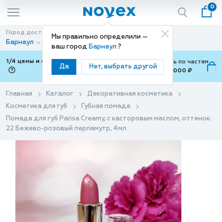
0
Город доставки
Способ доставки
Мы правильно определили —
Барнаул
Доставка
ваш город
Барнаул
?
1/4 цены и покупки ваши с Подели
Можно оплатить по частям
Да
Нет, выбрать другой
от 700 ₽ до 15,000 ₽
ⓘ
Главная
Каталог
Декоративная косметика
Косметика для губ
Губная помада
Помада для губ Parisa Creamy, с касторовым маслом, оттенок:
22 Бежево-розовый перламутр, 4мл