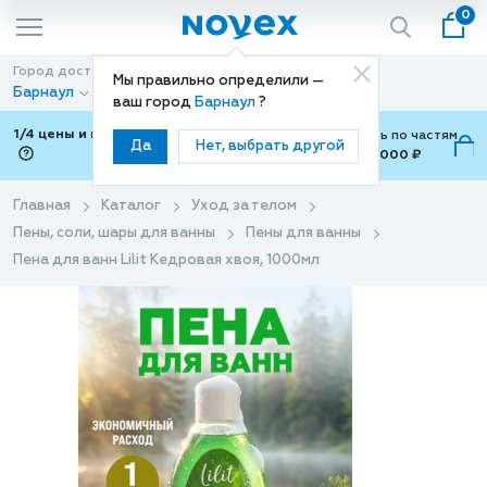
0
Город доставки
Способ доставки
Мы правильно определили —
Барнаул
Доставка
ваш город
Барнаул
?
1/4 цены и покупки ваши с Подели
Можно оплатить по частям
Да
Нет, выбрать другой
от 700 ₽ до 15,000 ₽
ⓘ
Главная
Каталог
Уход за телом
Пены, соли, шары для ванны
Пены для ванны
Пена для ванн Lilit Кедровая хвоя, 1000мл