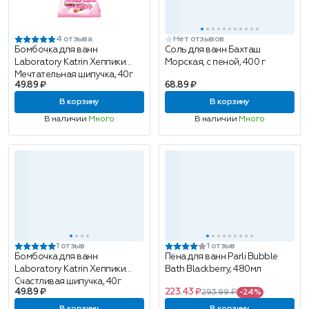
4 отзыва
Нет отзывов
Бомбочка для ванн
Соль для ванн Бахташ
Laboratory Katrin Хеппики
Морская, с пеной, 400 г
Мечтательная шипучка, 40г
49.89 ₽
68.89 ₽
В корзину
В корзину
В наличии
Много
В наличии
Много
1 отзыв
1 отзыв
Бомбочка для ванн
Пена для ванн Parli Bubble
Laboratory Katrin Хеппики
Bath Blackberry, 480мл
Счастливая шипучка, 40г
49.89 ₽
223.43 ₽
293.99 ₽
-24%