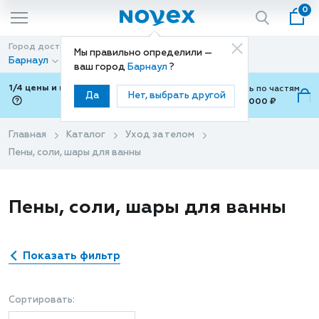
0
Город доставки
Способ доставки
Мы правильно определили —
Барнаул
Доставка
ваш город
Барнаул
?
1/4 цены и покупки ваши с Подели
Можно оплатить по частям
Да
Нет, выбрать другой
от 700 ₽ до 15,000 ₽
ⓘ
Главная
Каталог
Уход за телом
Пены, соли, шары для ванны
Пены, соли, шары для ванны
Показать фильтр
Сортировать: