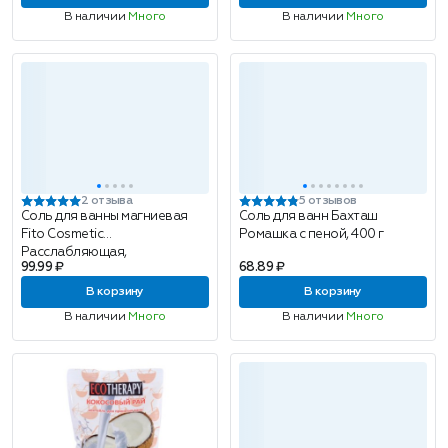
В наличии
Много
В наличии
Много
2 отзыва
5 отзывов
Соль для ванны магниевая
Соль для ванн Бахташ
Fito Cosmetic
Ромашка с пеной, 400 г
Расслабляющая,
99.99 ₽
68.89 ₽
нормализует сон, 500 г
В корзину
В корзину
В наличии
Много
В наличии
Много