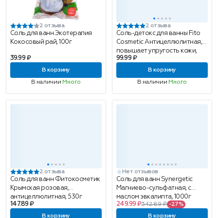
2 отзыва
2 отзыва
Соль для ванн Экотерапия
Соль-детокс для ванны Fito
Кокосовый рай, 100г
Cosmetic Антицеллюлитная,
повышает упругость кожи,
39.99 ₽
99.99 ₽
500 г
В корзину
В корзину
В наличии
Много
В наличии
Много
2 отзыва
Нет отзывов
Соль для ванн Фитокосметик
Соль для ванн Synergetic
Крымская розовая,
Магниево-сульфатная, с
антицеллюлитная, 530г
маслом эвкалипта, 1000г
147.89 ₽
249.99 ₽
342.89 ₽
-27%
В корзину
В корзину