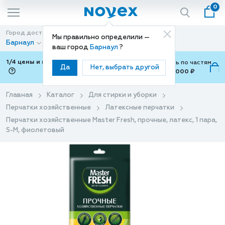
0
Город доставки
Способ доставки
Мы правильно определили —
Барнаул
Доставка
ваш город
Барнаул
?
1/4 цены и покупки ваши с Подели
Можно оплатить по частям
Да
Нет, выбрать другой
от 700 ₽ до 15,000 ₽
ⓘ
Главная
Каталог
Для стирки и уборки
Перчатки хозяйственные
Латексные перчатки
Перчатки хозяйственные Master Fresh, прочные, латекс, 1 пара,
S-M, фиолетовый