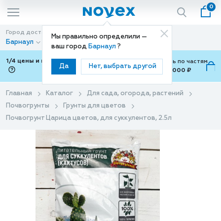
0
Город доставки
Способ доставки
Мы правильно определили —
Барнаул
Доставка
ваш город
Барнаул
?
1/4 цены и покупки ваши с Подели
Можно оплатить по частям
Да
Нет, выбрать другой
от 700 ₽ до 15,000 ₽
ⓘ
Главная
Каталог
Для сада, огорода, растений
Почвогрунты
Грунты для цветов
Почвогрунт Царица цветов, для суккулентов, 2.5л