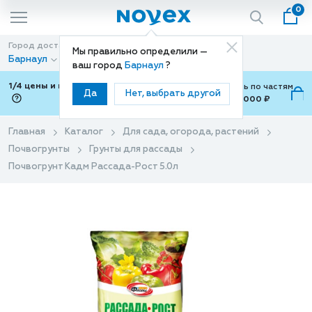
0
Город доставки
Способ доставки
Мы правильно определили —
Барнаул
Доставка
ваш город
Барнаул
?
1/4 цены и покупки ваши с Подели
Можно оплатить по частям
Да
Нет, выбрать другой
от 700 ₽ до 15,000 ₽
ⓘ
Главная
Каталог
Для сада, огорода, растений
Почвогрунты
Грунты для рассады
Почвогрунт Кадм Рассада-Рост 5.0л