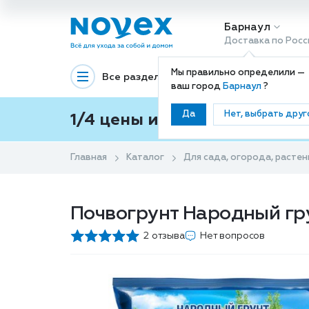
Барнаул
Доставка по Росс
Мы правильно определили —
Все разделы
Декоративная космети
ваш город
Барнаул
?
Да
Нет, выбрать друг
1/4 цены и покупки ваши с
Главная
Каталог
Для сада, огорода, растен
Почвогрунт Народный гру
2 отзыва
Нет вопросов