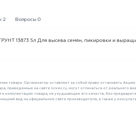
 2
Вопросы 0
УНТ 13873 5л Для высева семян, пикировки и выращи
ичии товара. Организатор оставляет за собой право остановить Акцию
а, приведенные на сайте novex.ru, могут отличаться от реального вне
и и комплектацию товара, не ухудшающие его качеств, без предварит
нешний вид на официальном сайте производителя, а также у консульта