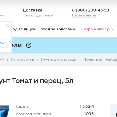
Доставка
8 (800) 200-45-50
ии
Способ доставки
Перезвонить?
ка
Уход за лицом
Уход за волосами
Скоро в школу!
ой
 Подели
ⓘ
ий
Почвогрунты
Грунты для рассады
Почвогрунт Народн
нт Томат и перец, 5л
Россия
Страна
1095
Срок годности, дней