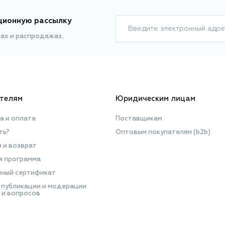
ционную рассылку
Введите электронный адре
ках и распродажах.
телям
Юридическим лицам
а и оплата
Поставщикам
ть?
Оптовым покупателям (b2b)
я и возврат
я программа
ный сертификат
 публикации и модерации
 и вопросов