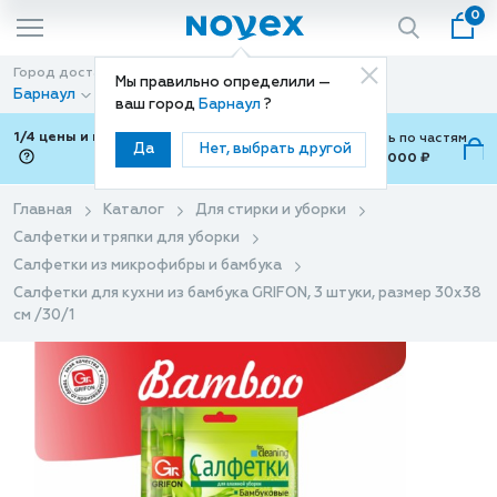
0
Город доставки
Способ доставки
Мы правильно определили —
Барнаул
Доставка
ваш город
Барнаул
?
1/4 цены и покупки ваши с Подели
Можно оплатить по частям
Да
Нет, выбрать другой
от 700 ₽ до 15,000 ₽
ⓘ
Главная
Каталог
Для стирки и уборки
Салфетки и тряпки для уборки
Салфетки из микрофибры и бамбука
Салфетки для кухни из бамбука GRIFON, 3 штуки, размер 30х38
см /30/1