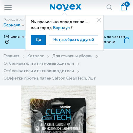
0
Город доставки
Способ доставки
Мы правильно определили —
Барнаул
Доставка
ваш город
Барнаул
?
1/4 цены и покупки ваши с Подели
Можно оплатить по частям
Да
Нет, выбрать другой
от 700 ₽ до 15,000 ₽
ⓘ
Главная
Каталог
Для стирки и уборки
Отбеливатели и пятновыводители
Отбеливатели и пятновыводители
Салфетки против пятен Salton CleanTech, 7шт