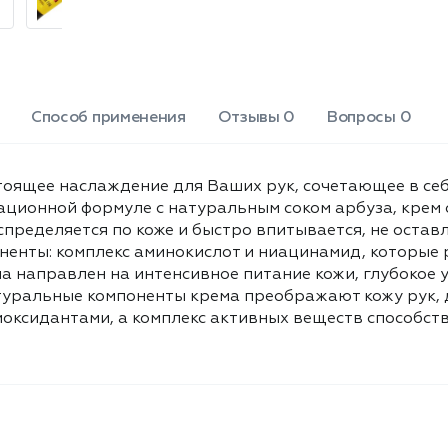
восстановление мягкости и
гладкости, натуральные компоненты
крема преображают кожу рук, делая
её нежной и ухоженной. Экстракт
арбуза насыщает кожу витаминами и
антиоксидантами, а комплекс
Способ применения
Отзывы 0
Вопросы 0
активных веществ способствует
восстановлению и защите. Объем: 75
мл.
астоящее наслаждение для Ваших рук, сочетающее в се
ационной формуле с натуральным соком арбуза, крем 
спределяется по коже и быстро впитывается, не оставл
енты: комплекс аминокислот и ниацинамид, которые 
а направлен на интенсивное питание кожи, глубокое у
атуральные компоненты крема преображают кожу рук, д
оксидантами, а комплекс активных веществ способств