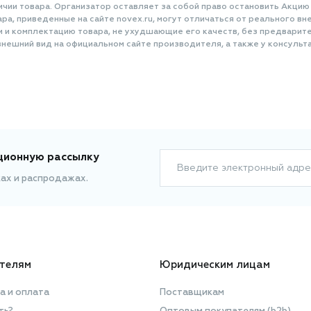
ичии товара. Организатор оставляет за собой право остановить Акцию
а, приведенные на сайте novex.ru, могут отличаться от реального вне
и и комплектацию товара, не ухудшающие его качеств, без предварит
нешний вид на официальном сайте производителя, а также у консульта
ционную рассылку
Введите электронный адре
ках и распродажах.
телям
Юридическим лицам
а и оплата
Поставщикам