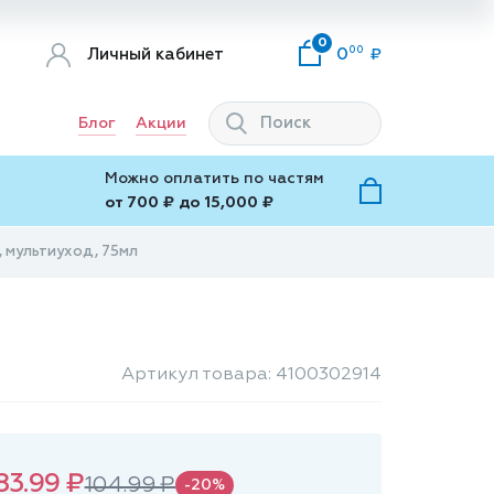
0
00
Личный кабинет
0
Блог
Акции
Можно оплатить по частям
от 700 ₽ до 15,000 ₽
, мультиуход, 75мл
Артикул товара: 4100302914
83.99 ₽
104.99 ₽
-20%