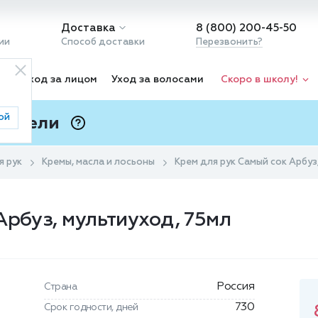
Доставка
8 (800) 200-45-50
ии
Способ доставки
Перезвонить?
ка
Уход за лицом
Уход за волосами
Скоро в школу!
ой
 Подели
ⓘ
я рук
Кремы, масла и лосьоны
Крем для рук Самый сок Арбуз
Арбуз, мультиуход, 75мл
Россия
Страна
730
Срок годности, дней