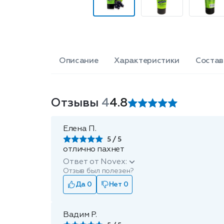
Описание
Характеристики
Состав
Отзывы
4
4.8
Елена П.
5
отлично пахнет
Ответ от Novex:
Отзыв был полезен?
Да 0
Нет 0
Вадим Р.