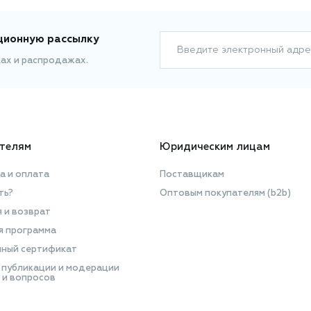
ционную рассылку
Введите электронный адре
ках и распродажах.
телям
Юридическим лицам
а и оплата
Поставщикам
ть?
Оптовым покупателям (b2b)
я и возврат
я программа
ный сертификат
 публикации и модерации
 и вопросов