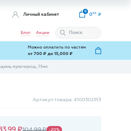
0
00
Личный кабинет
0
Блог
Акции
Можно оплатить по частям
от 700 ₽ до 15,000 ₽
одина, мультиуход, 75мл
Артикул товара: 4100302913
83.99 ₽
104.99 ₽
-20%