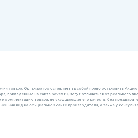
ичии товара. Организатор оставляет за собой право остановить Акцию
а, приведенные на сайте novex.ru, могут отличаться от реального вне
и и комплектацию товара, не ухудшающие его качеств, без предварит
нешний вид на официальном сайте производителя, а также у консульта