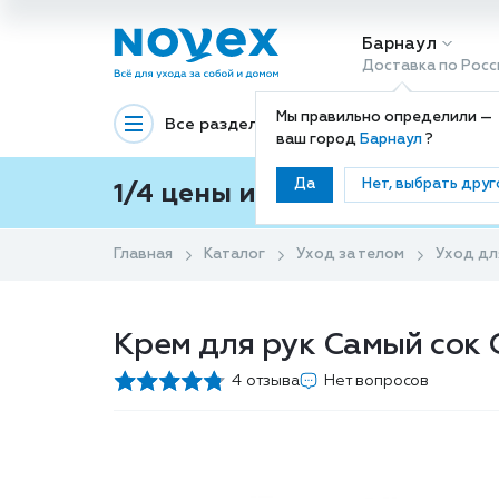
Барнаул
Доставка по Росс
Мы правильно определили —
Все разделы
Декоративная космети
ваш город
Барнаул
?
Да
Нет, выбрать друг
1/4 цены и покупки ваши с
Главная
Каталог
Уход за телом
Уход дл
Крем для рук Самый сок 
4 отзыва
Нет вопросов