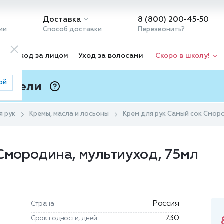
Доставка
8 (800) 200-45-50
ии
Способ доставки
Перезвонить?
ка
Уход за лицом
Уход за волосами
Скоро в школу!
ой
 Подели
ⓘ
я рук
Кремы, масла и лосьоны
Крем для рук Самый сок Смор
Смородина, мультиуход, 75мл
Россия
Страна
730
Срок годности, дней