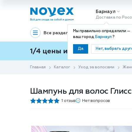
Барнаул
Доставка по Росс
Мы правильно определили —
Все разделы
Декоративная космети
ваш город
Барнаул
?
Да
Нет, выбрать друг
1/4 цены и покупки ваши с
Главная
Каталог
Уход за волосами
Жен
Шампунь для волос Глисс
1 отзыв
Нет вопросов