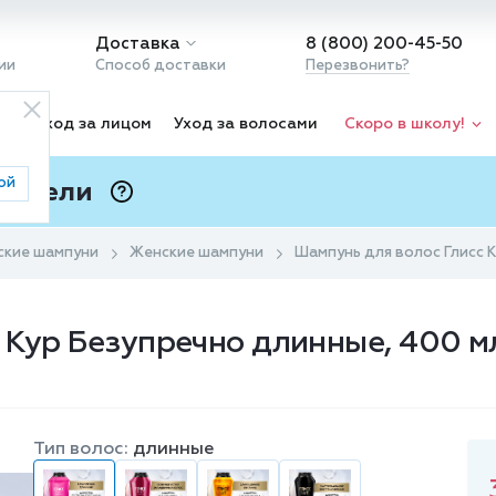
Доставка
8 (800) 200-45-50
ии
Способ доставки
Перезвонить?
ка
Уход за лицом
Уход за волосами
Скоро в школу!
ой
 Подели
ⓘ
ские шампуни
Женские шампуни
Шампунь для волос Глисс 
 Кур Безупречно длинные, 400 м
Тип волос:
длинные