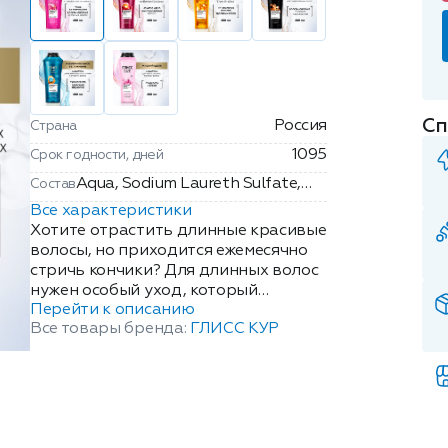
Сп
Россия
Страна
1095
Срок годности, дней
Aqua, Sodium Laureth Sulfate,
Состав
Coc amidopropyl Betaine, PEG-7
Все характеристики
Glyceryl Cocoate, So dium
Хотите отрастить длинные красивые
Chloride, Paeonia Lactiflora Root
волосы, но приходится ежемесячно
стричь кончики? Для длинных волос
Extract,
нужен особый уход, который
Amodimethicone/Morpholinomethyl
Перейти к описанию
одновременно эффективно очищает
Silsesquiox ane Copolymer,
Все товары бренда:
ГЛИСС КУР
кожу головы, восстанавливает
Tocopheryl Acetate, Panthenol,
волосы по всей длине и ухаживает за
Hydrolyzed Keratin, Prunus
кончиками. ГШампунь для волос
Armeniaca Kernel Oil, Disodium
Глисс Кур Безупречно длинные
Cocoamphodiacetate, Cocamide
обеспечивает: Эффективное
MEA, Polyquaternium-10, Sodium
очищение и уход за волосами.