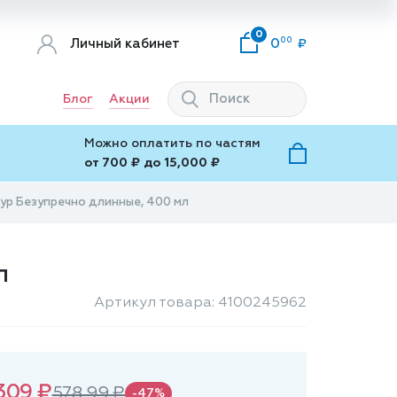
0
00
Личный кабинет
0
Блог
Акции
Можно оплатить по частям
от 700 ₽ до 15,000 ₽
Кур Безупречно длинные, 400 мл
л
Артикул товара: 4100245962
309 ₽
578.99 ₽
-47%