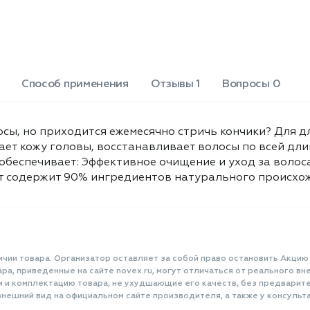
Benzoate, Citric Acid, Parfum,
Питание и восстановление по всей
PEG-40 Hydrogenated Castor
длине волос. Струящиеся волосы.
Продукт содержит 90%
Oil, PEG-120 Methyl Glucose
ингредиентов натурального
Dioleate, Glycerin, Linalool,
происхождения (включая воду).
Benzyl Salicylate, Propylene
Объем 400 мл.
Glycol, Limonene, Trideceth-5,
Способ применения
Отзывы 1
Вопросы 0
Ben zyl Alcohol, Hexyl Cinnamal,
CI 17200.
сы, но приходится ежемесячно стричь кончики? Для д
т кожу головы, восстанавливает волосы по всей дли
обеспечивает: Эффективное очищение и уход за волос
т содержит 90% ингредиентов натурального происхож
ичии товара. Организатор оставляет за собой право остановить Акцию
а, приведенные на сайте novex.ru, могут отличаться от реального вне
и и комплектацию товара, не ухудшающие его качеств, без предварит
нешний вид на официальном сайте производителя, а также у консульта