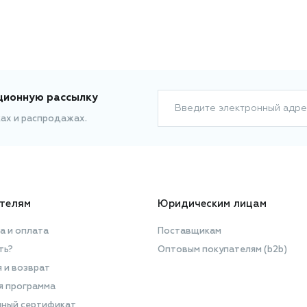
ционную рассылку
Введите электронный адре
ках и распродажах.
телям
Юридическим лицам
а и оплата
Поставщикам
ть?
Оптовым покупателям (b2b)
я и возврат
я программа
ный сертификат